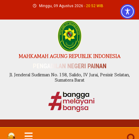
Skip
Minggu, 09 Agustus 2026
- 20:52 WIB
to
content
MAHKAMAH AGUNG REPUBLIK INDONESIA
PENGADILAN NEGERI PAINAN
Jl. Jenderal Sudirman No. 158, Salido, IV Jurai, Pesisir Selatan,
Sumatera Barat