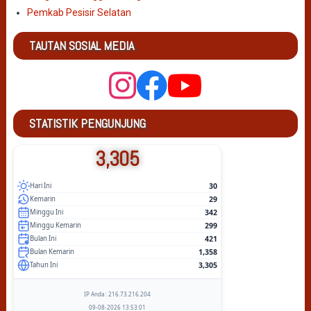
Pemkab Pesisir Selatan
TAUTAN SOSIAL MEDIA
STATISTIK PENGUNJUNG
3,305
30
Hari Ini
29
Kemarin
342
Minggu Ini
299
Minggu Kemarin
421
Bulan Ini
1,358
Bulan Kemarin
3,305
Tahun Ini
IP Anda : 216.73.216.204
09-08-2026 13:53:01