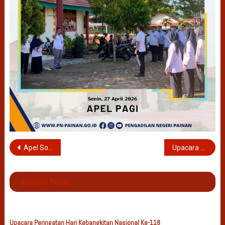
Navigasi
Apel Sore
Upacara Peringatan Hari Otonomi Daerah XXX Tahun 2026 di Kabupaten Pesisir Selatan
pos
Related Posts
Upacara Peringatan Hari Kebangkitan Nasional Ke-118