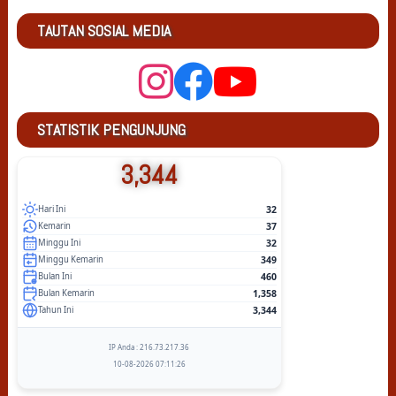
TAUTAN SOSIAL MEDIA
STATISTIK PENGUNJUNG
3,344
32
Hari Ini
37
Kemarin
32
Minggu Ini
349
Minggu Kemarin
460
Bulan Ini
1,358
Bulan Kemarin
3,344
Tahun Ini
IP Anda : 216.73.217.36
10-08-2026 07:11:26