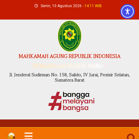
Skip
Senin, 10 Agustus 2026
- 14:11 WIB
to
content
MAHKAMAH AGUNG REPUBLIK INDONESIA
PENGADILAN NEGERI PAINAN
Jl. Jenderal Sudirman No. 158, Salido, IV Jurai, Pesisir Selatan,
Sumatera Barat