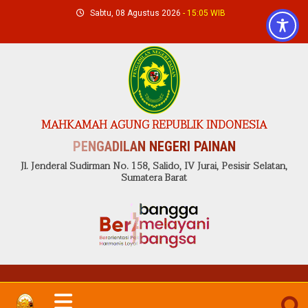
Skip
Sabtu, 08 Agustus 2026
- 15:05 WIB
to
content
MAHKAMAH AGUNG REPUBLIK INDONESIA
PENGADILAN NEGERI PAINAN
Jl. Jenderal Sudirman No. 158, Salido, IV Jurai, Pesisir Selatan,
Sumatera Barat