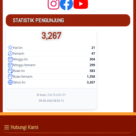
STATISTIK PENGUNJUNG
3,267
21
Hari Ini
47
Kemarin
304
Minggu Ini
299
Minggu Kemarin
383
Bulan Ini
1,358
Bulan Kemarin
3,267
Tahun Ini
IP Anda : 216.73.216.171
08-08-2026 08:05:13
Hubungi Kami