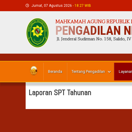
Skip
Jumat, 07 Agustus 2026
- 18:27 WIB
to
content
MAHKAMAH AGUNG REPUBLIK 
PENGADILAN N
Jl. Jenderal Sudirman No. 158, Salido, IV
Beranda
Tentang Pengadilan
Layanan
Laporan SPT Tahunan