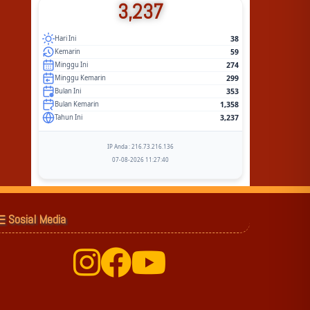
3,237
38
Hari Ini
59
Kemarin
274
Minggu Ini
299
Minggu Kemarin
353
Bulan Ini
1,358
Bulan Kemarin
3,237
Tahun Ini
IP Anda : 216.73.216.136
07-08-2026 11:27:40
Sosial Media