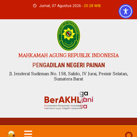
Skip
Jumat, 07 Agustus 2026
- 20:28 WIB
to
content
MAHKAMAH AGUNG REPUBLIK INDONESIA
PENGADILAN NEGERI PAINAN
Jl. Jenderal Sudirman No. 158, Salido, IV Jurai, Pesisir Selatan,
Sumatera Barat