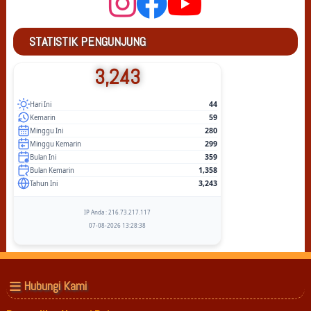
STATISTIK PENGUNJUNG
3,243
44
Hari Ini
59
Kemarin
280
Minggu Ini
299
Minggu Kemarin
359
Bulan Ini
1,358
Bulan Kemarin
3,243
Tahun Ini
IP Anda : 216.73.217.117
07-08-2026 13:28:38
Hubungi Kami