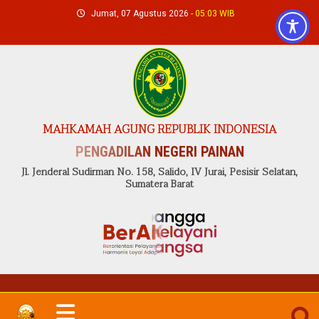
Skip
Jumat, 07 Agustus 2026
- 05:03 WIB
to
content
MAHKAMAH AGUNG REPUBLIK INDONESIA
PENGADILAN NEGERI PAINAN
Jl. Jenderal Sudirman No. 158, Salido, IV Jurai, Pesisir Selatan,
Sumatera Barat