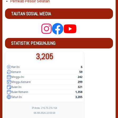
Pemkab Pesisir Selatan
TAUTAN SOSIAL MEDIA
STATISTIK PENGUNJUNG
3,205
6
Hari Ini
59
Kemarin
242
Minggu Ini
299
Minggu Kemarin
321
Bulan Ini
1,358
Bulan Kemarin
3,205
Tahun Ini
IP Anda : 216.73.216.164
06-08-2026 22:03:50