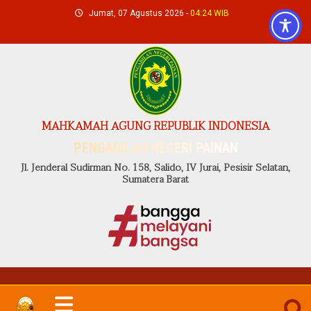
Skip
Jumat, 07 Agustus 2026
- 04:24 WIB
to
content
MAHKAMAH AGUNG REPUBLIK INDONESIA
PENGADILAN NEGERI PAINAN
Jl. Jenderal Sudirman No. 158, Salido, IV Jurai, Pesisir Selatan,
Sumatera Barat