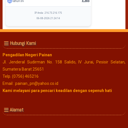
3,203
Tahun Ini
IP Anda : 216.73.216.175
06-08-2026 21:24:14
Hubungi Kami
Pengadilan Negeri Painan
Jl. Jenderal Sudirman No. 158 Salido, IV Jurai, Pesisir Selatan,
Sumatera Barat 25651
Telp. (0756) 465216
Email : painan_pn@yahoo.co.id
Kami melayani para pencari keadilan dengan sepenuh hati
Alamat