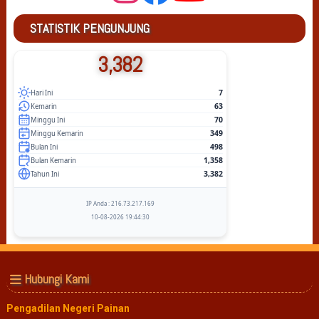
STATISTIK PENGUNJUNG
3,382
7
Hari Ini
63
Kemarin
70
Minggu Ini
349
Minggu Kemarin
498
Bulan Ini
1,358
Bulan Kemarin
3,382
Tahun Ini
IP Anda : 216.73.217.169
10-08-2026 19:44:30
Hubungi Kami
Pengadilan Negeri Painan