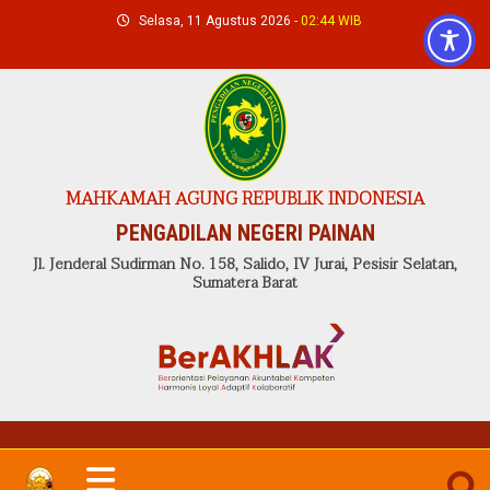
Skip
Selasa, 11 Agustus 2026
- 02:44 WIB
to
content
MAHKAMAH AGUNG REPUBLIK INDONESIA
PENGADILAN NEGERI PAINAN
Jl. Jenderal Sudirman No. 158, Salido, IV Jurai, Pesisir Selatan,
Sumatera Barat