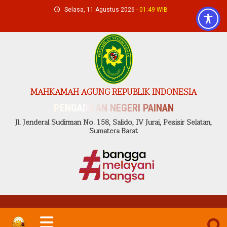
Skip
Selasa, 11 Agustus 2026
- 01:49 WIB
to
content
MAHKAMAH AGUNG REPUBLIK INDONESIA
PENGADILAN NEGERI PAINAN
Jl. Jenderal Sudirman No. 158, Salido, IV Jurai, Pesisir Selatan,
Sumatera Barat