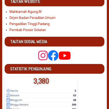
TAUTAN WEBSITE
Mahkamah Agung RI
Dirjen Badan Peradilan Umum
Pengadilan Tinggi Padang
Pemkab Pesisir Selatan
TAUTAN SOSIAL MEDIA
STATISTIK PENGUNJUNG
3,380
5
Hari Ini
63
Kemarin
68
Minggu Ini
349
Minggu Kemarin