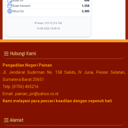
496
Bulan Ini
1,358
Bulan Kemarin
3,380
Tahun Ini
IP Anda : 216.73.216.146
10-08-2026 18:49:16
Hubungi Kami
Pengadilan Negeri Painan
Jl. Jenderal Sudirman No. 158 Salido, IV Jurai, Pesisir Selatan,
Sumatera Barat 25651
Telp. (0756) 465216
Email : painan_pn@yahoo.co.id
Kami melayani para pencari keadilan dengan sepenuh hati
Alamat