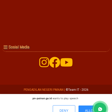
Sosial Media
PENGADILAN NEGERI PAINAN
|
©Team IT - 2026
pn-painan.go.id
wants to play speech
DENY
ALLOW