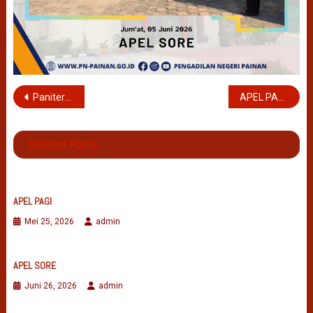
Navigasi
Panitera Pengadilan Negeri Painan Ikuti Seleksi Penilaian Role Model Panitera Tahun 2026 Secara Daring
APEL PAGI
pos
Related Posts
APEL PAGI
Mei 25, 2026
admin
APEL SORE
Juni 26, 2026
admin