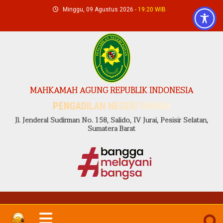
Skip
Minggu, 09 Agustus 2026
- 19:20 WIB
to
content
MAHKAMAH AGUNG REPUBLIK INDONESIA
PENGADILAN NEGERI PAINAN
Jl. Jenderal Sudirman No. 158, Salido, IV Jurai, Pesisir Selatan,
Sumatera Barat