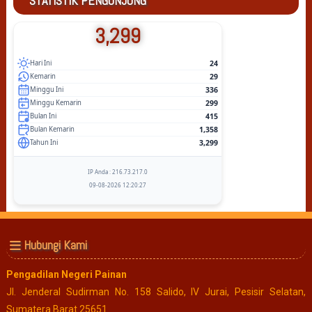
STATISTIK PENGUNJUNG
3,299
24
Hari Ini
29
Kemarin
336
Minggu Ini
299
Minggu Kemarin
415
Bulan Ini
1,358
Bulan Kemarin
3,299
Tahun Ini
IP Anda : 216.73.217.0
09-08-2026 12:20:27
Hubungi Kami
Pengadilan Negeri Painan
Jl. Jenderal Sudirman No. 158 Salido, IV Jurai, Pesisir Selatan,
Sumatera Barat 25651