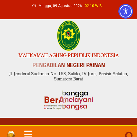
Skip
Minggu, 09 Agustus 2026
- 02:10 WIB
to
content
MAHKAMAH AGUNG REPUBLIK INDONESIA
PENGADILAN NEGERI PAINAN
Jl. Jenderal Sudirman No. 158, Salido, IV Jurai, Pesisir Selatan,
Sumatera Barat