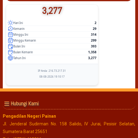
3,277
2
Hari Ini
29
Kemarin
314
Minggu Ini
299
Minggu Kemarin
393
Bulan Ini
1,358
Bulan Kemarin
3,277
Tahun Ini
IP Anda : 216.73.217.31
08-08-2026 19:10:17
Hubungi Kami
Pengadilan Negeri Painan
Jl. Jenderal Sudirman No. 158 Salido, IV Jurai, Pesisir Selatan,
Sumatera Barat 25651