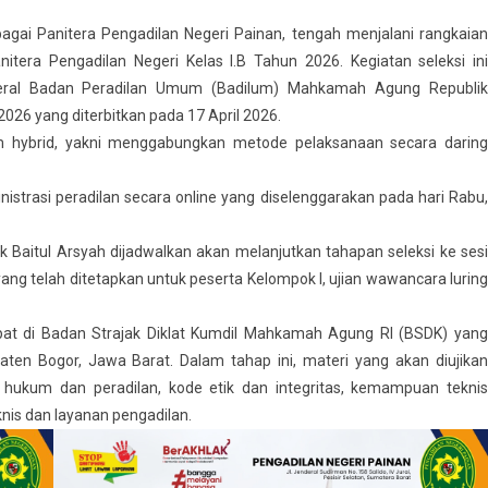
bagai Panitera Pengadilan Negeri Painan, tengah menjalani rangkaian
itera Pengadilan Negeri Kelas I.B Tahun 2026. Kegiatan seleksi ini
nderal Badan Peradilan Umum (Badilum) Mahkamah Agung Republik
026 yang diterbitkan pada 17 April 2026.
em hybrid, yakni menggabungkan metode pelaksanaan secara daring
strasi peradilan secara online yang diselenggarakan pada hari Rabu,
 Baitul Arsyah dijadwalkan akan melanjutkan tahapan seleksi ke sesi
 yang telah ditetapkan untuk peserta Kelompok I, ujian wawancara luring
at di Badan Strajak Diklat Kumdil Mahkamah Agung RI (BSDK) yang
aten Bogor, Jawa Barat. Dalam tahap ini, materi yang akan diujikan
ukum dan peradilan, kode etik dan integritas, kemampuan teknis
knis dan layanan pengadilan.