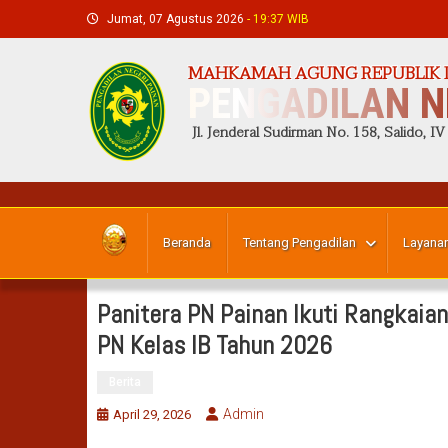
Skip
Jumat, 07 Agustus 2026
- 19:37 WIB
to
content
MAHKAMAH AGUNG REPUBLIK 
PENGADILAN N
Jl. Jenderal Sudirman No. 158, Salido, IV
Beranda
Tentang Pengadilan
Layanan
Panitera PN Painan Ikuti Rangkaia
PN Kelas IB Tahun 2026
Berita
Admin
April 29, 2026