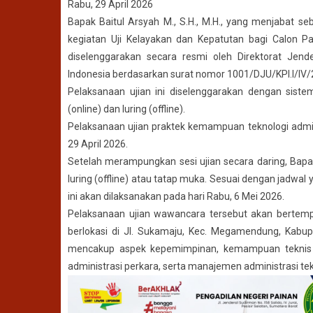
Rabu, 29 April 2026
Bapak Baitul Arsyah M., S.H., M.H., yang menjabat se
kegiatan Uji Kelayakan dan Kepatutan bagi Calon Pan
diselenggarakan secara resmi oleh Direktorat Je
Indonesia berdasarkan surat nomor 1001/DJU/KPI.I/IV/2
Pelaksanaan ujian ini diselenggarakan dengan sist
(online) dan luring (offline).
Pelaksanaan ujian praktek kemampuan teknologi admini
29 April 2026.
Setelah merampungkan sesi ujian secara daring, Bapak
luring (offline) atau tatap muka. Sesuai dengan jadwal
ini akan dilaksanakan pada hari Rabu, 6 Mei 2026.
Pelaksanaan ujian wawancara tersebut akan bertemp
berlokasi di Jl. Sukamaju, Kec. Megamendung, Kabup
mencakup aspek kepemimpinan, kemampuan teknis h
administrasi perkara, serta manajemen administrasi te