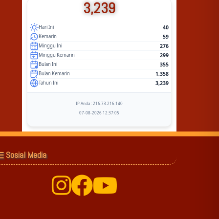
3,239
40
Hari Ini
59
Kemarin
276
Minggu Ini
299
Minggu Kemarin
355
Bulan Ini
1,358
Bulan Kemarin
3,239
Tahun Ini
IP Anda : 216.73.216.140
07-08-2026 12:37:05
Sosial Media