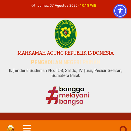
Skip
Jumat, 07 Agustus 2026
- 10:18 WIB
to
content
MAHKAMAH AGUNG REPUBLIK INDONESIA
PENGADILAN NEGERI PAINAN
Jl. Jenderal Sudirman No. 158, Salido, IV Jurai, Pesisir Selatan,
Sumatera Barat