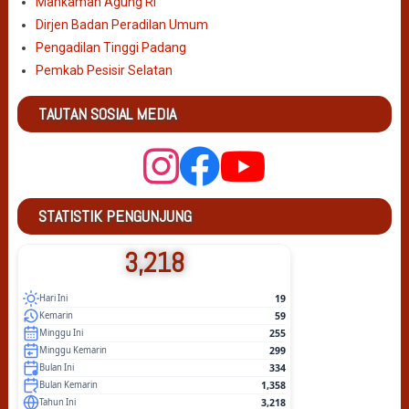
Mahkamah Agung RI
Dirjen Badan Peradilan Umum
Pengadilan Tinggi Padang
Pemkab Pesisir Selatan
TAUTAN SOSIAL MEDIA
STATISTIK PENGUNJUNG
3,218
19
Hari Ini
59
Kemarin
255
Minggu Ini
299
Minggu Kemarin
334
Bulan Ini
1,358
Bulan Kemarin
3,218
Tahun Ini