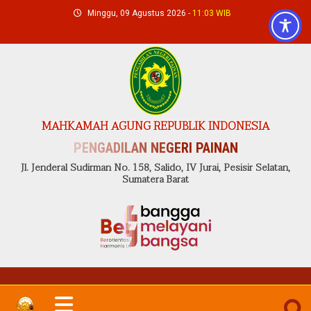
Skip
Minggu, 09 Agustus 2026
- 11:03 WIB
to
content
MAHKAMAH AGUNG REPUBLIK INDONESIA
PENGADILAN NEGERI PAINAN
Jl. Jenderal Sudirman No. 158, Salido, IV Jurai, Pesisir Selatan,
Sumatera Barat