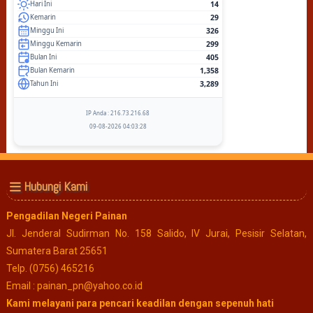
14
Hari Ini
29
Kemarin
326
Minggu Ini
299
Minggu Kemarin
405
Bulan Ini
1,358
Bulan Kemarin
3,289
Tahun Ini
IP Anda : 216.73.216.68
09-08-2026 04:03:28
Hubungi Kami
Pengadilan Negeri Painan
Jl. Jenderal Sudirman No. 158 Salido, IV Jurai, Pesisir Selatan,
Sumatera Barat 25651
Telp. (0756) 465216
Email : painan_pn@yahoo.co.id
Kami melayani para pencari keadilan dengan sepenuh hati