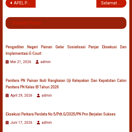
Navigasi
APEL PAGI
Selamat Memperingati Tahun Baru Islam 1 Muharam 1448 H
pos
Related Posts
Pengadilan Negeri Painan Gelar Sosialisasi Panjar Eksekusi Dan
Implementasi E-Court
Mei 21, 2026
admin
Panitera PN Painan Ikuti Rangkaian Uji Kelayakan Dan Kepatutan Calon
Panitera PN Kelas IB Tahun 2026
April 29, 2026
admin
Eksekusi Perkara Perdata No 5/Pdt.G/2025/PN Pnn Berjalan Sukses
Juni 17, 2026
admin