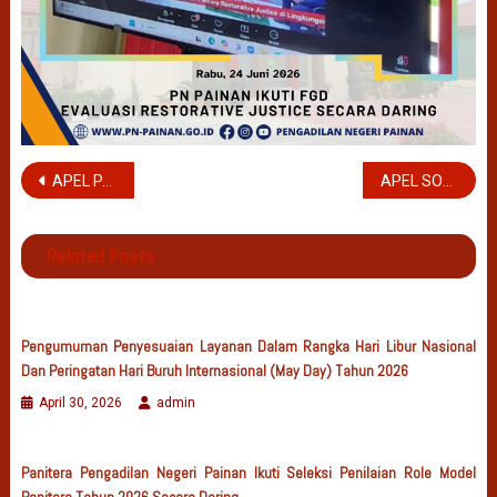
Navigasi
APEL PAGI
APEL SORE
pos
Related Posts
Pengumuman Penyesuaian Layanan Dalam Rangka Hari Libur Nasional
Dan Peringatan Hari Buruh Internasional (May Day) Tahun 2026
April 30, 2026
admin
Panitera Pengadilan Negeri Painan Ikuti Seleksi Penilaian Role Model