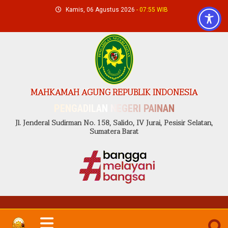
Skip
Kamis, 06 Agustus 2026
- 07:55 WIB
to
content
MAHKAMAH AGUNG REPUBLIK INDONESIA
PENGADILAN NEGERI PAINAN
Jl. Jenderal Sudirman No. 158, Salido, IV Jurai, Pesisir Selatan,
Sumatera Barat