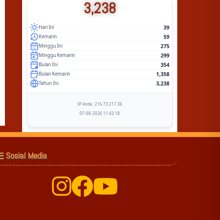
3,238
39
Hari Ini
59
Kemarin
275
Minggu Ini
299
Minggu Kemarin
354
Bulan Ini
1,358
Bulan Kemarin
3,238
Tahun Ini
IP Anda : 216.73.217.36
07-08-2026 11:42:18
Sosial Media