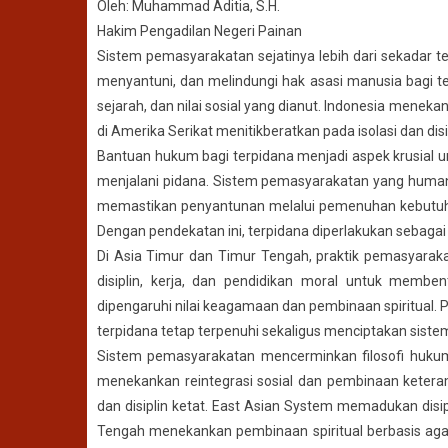
Oleh: Muhammad Aditia, S.H.
Hakim Pengadilan Negeri Painan
Sistem pemasyarakatan sejatinya lebih dari sekadar 
menyantuni, dan melindungi hak asasi manusia bagi te
sejarah, dan nilai sosial yang dianut. Indonesia meneka
di Amerika Serikat menitikberatkan pada isolasi dan disi
Bantuan hukum bagi terpidana menjadi aspek krusial 
menjalani pidana. Sistem pemasyarakatan yang human
memastikan penyantunan melalui pemenuhan kebutuhan
Dengan pendekatan ini, terpidana diperlakukan sebaga
Di Asia Timur dan Timur Tengah, praktik pemasyara
disiplin, kerja, dan pendidikan moral untuk membe
dipengaruhi nilai keagamaan dan pembinaan spiritual.
terpidana tetap terpenuhi sekaligus menciptakan sistem 
Sistem pemasyarakatan mencerminkan filosofi hukum da
menekankan reintegrasi sosial dan pembinaan ketera
dan disiplin ketat. East Asian System memadukan disip
Tengah menekankan pembinaan spiritual berbasis ag