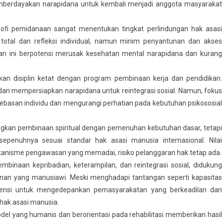
mberdayakan narapidana untuk kembali menjadi anggota masyarakat
ofi pemidanaan sangat menentukan tingkat perlindungan hak asasi
total dan refleksi individual, namun minim penyantunan dan akses
n ini berpotensi merusak kesehatan mental narapidana dan kurang
an disiplin ketat dengan program pembinaan kerja dan pendidikan.
 dan mempersiapkan narapidana untuk reintegrasi sosial. Namun, fokus
ebebasan individu dan mengurangi perhatian pada kebutuhan psikososial
kan pembinaan spiritual dengan pemenuhan kebutuhan dasar, tetapi
sepenuhnya sesuai standar hak asasi manusia internasional. Nilai
nisme pengawasan yang memadai, risiko pelanggaran hak tetap ada.
binaan kepribadian, keterampilan, dan reintegrasi sosial, didukung
an yang manusiawi. Meski menghadapi tantangan seperti kapasitas
tensi untuk mengedepankan pemasyarakatan yang berkeadilan dan
 hak asasi manusia.
del yang humanis dan berorientasi pada rehabilitasi memberikan hasil