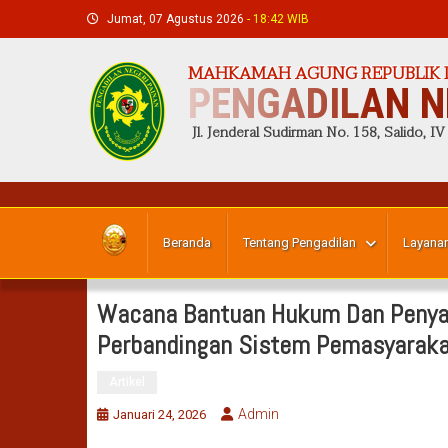
Skip
Jumat, 07 Agustus 2026
- 18:42 WIB
to
content
MAHKAMAH AGUNG REPUBLIK 
PENGADILAN N
Jl. Jenderal Sudirman No. 158, Salido, IV
Beranda
Tentang Pengadilan
Layanan
Wacana Bantuan Hukum Dan Penyan
Perbandingan Sistem Pemasyarak
Artikel
Admin
Januari 24, 2026