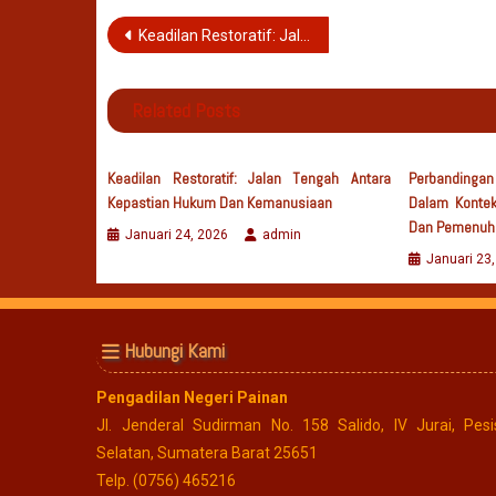
Navigasi
Keadilan Restoratif: Jalan Tengah antara Kepastian Hukum dan Kemanusiaan
pos
Related Posts
Keadilan Restoratif: Jalan Tengah Antara
Perbandinga
Kepastian Hukum Dan Kemanusiaan
Dalam Kontek
Dan Pemenuhan
Januari 24, 2026
admin
Januari 23
Hubungi Kami
Pengadilan Negeri Painan
Jl. Jenderal Sudirman No. 158 Salido, IV Jurai, Pesis
Selatan, Sumatera Barat 25651
Telp. (0756) 465216