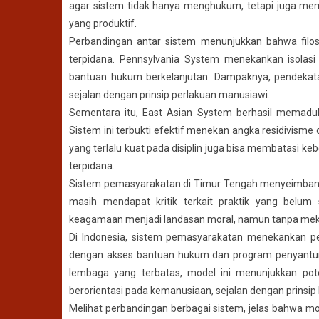
agar sistem tidak hanya menghukum, tetapi juga me
yang produktif.
Perbandingan antar sistem menunjukkan bahwa filos
terpidana. Pennsylvania System menekankan isolasi 
bantuan hukum berkelanjutan. Dampaknya, pendekata
sejalan dengan prinsip perlakuan manusiawi.
Sementara itu, East Asian System berhasil memaduk
Sistem ini terbukti efektif menekan angka residivisme
yang terlalu kuat pada disiplin juga bisa membatasi k
terpidana.
Sistem pemasyarakatan di Timur Tengah menyeimbang
masih mendapat kritik terkait praktik yang belum 
keagamaan menjadi landasan moral, namun tanpa meka
Di Indonesia, sistem pemasyarakatan menekankan pem
dengan akses bantuan hukum dan program penyantun
lembaga yang terbatas, model ini menunjukkan po
berorientasi pada kemanusiaan, sejalan dengan prinsip
Melihat perbandingan berbagai sistem, jelas bahwa mo