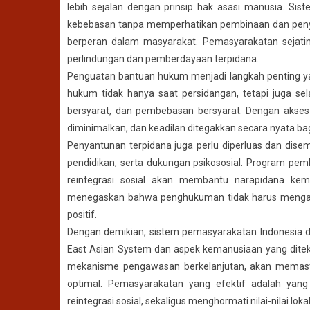
lebih sejalan dengan prinsip hak asasi manusia. Si
kebebasan tanpa memperhatikan pembinaan dan peny
berperan dalam masyarakat. Pemasyarakatan sejati
perlindungan dan pemberdayaan terpidana.
Penguatan bantuan hukum menjadi langkah penting y
hukum tidak hanya saat persidangan, tetapi juga se
bersyarat, dan pembebasan bersyarat. Dengan aks
diminimalkan, dan keadilan ditegakkan secara nyata bagi
Penyantunan terpidana juga perlu diperluas dan dis
pendidikan, serta dukungan psikososial. Program pemb
reintegrasi sosial akan membantu narapidana kem
menegaskan bahwa penghukuman tidak harus mengaba
positif.
Dengan demikian, sistem pemasyarakatan Indonesia dapat
East Asian System dan aspek kemanusiaan yang ditekan
mekanisme pengawasan berkelanjutan, akan memast
optimal. Pemasyarakatan yang efektif adalah yang
reintegrasi sosial, sekaligus menghormati nilai-nilai lo