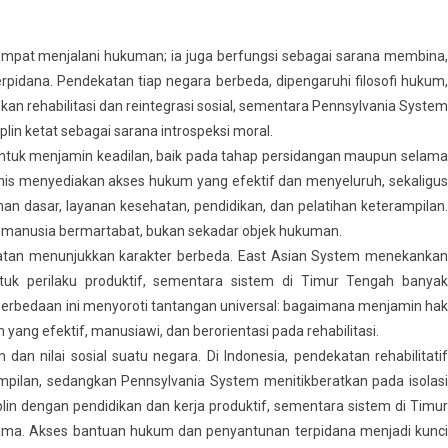
tempat menjalani hukuman; ia juga berfungsi sebagai sarana membina,
rpidana. Pendekatan tiap negara berbeda, dipengaruhi filosofi hukum,
nkan rehabilitasi dan reintegrasi sosial, sementara Pennsylvania System
plin ketat sebagai sarana introspeksi moral.
untuk menjamin keadilan, baik pada tahap persidangan maupun selama
is menyediakan akses hukum yang efektif dan menyeluruh, sekaligus
 dasar, layanan kesehatan, pendidikan, dan pelatihan keterampilan.
i manusia bermartabat, bukan sekadar objek hukuman.
katan menunjukkan karakter berbeda. East Asian System menekankan
ntuk perilaku produktif, sementara sistem di Timur Tengah banyak
 Perbedaan ini menyoroti tantangan universal: bagaimana menjamin hak
yang efektif, manusiawi, dan berorientasi pada rehabilitasi.
n nilai sosial suatu negara. Di Indonesia, pendekatan rehabilitatif
mpilan, sedangkan Pennsylvania System menitikberatkan pada isolasi
lin dengan pendidikan dan kerja produktif, sementara sistem di Timur
ama. Akses bantuan hukum dan penyantunan terpidana menjadi kunci