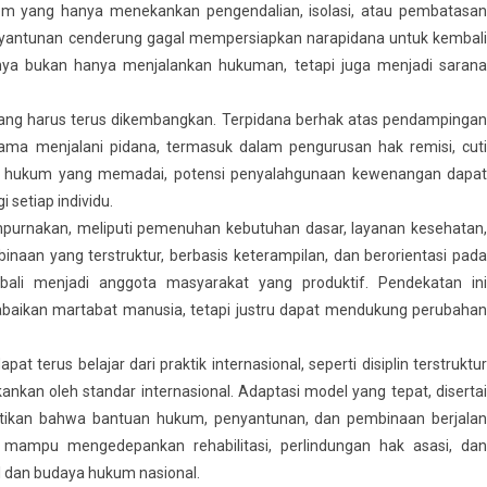
stem yang hanya menekankan pengendalian, isolasi, atau pembatasan
antunan cenderung gagal mempersiapkan narapidana untuk kembali
nya bukan hanya menjalankan hukuman, tetapi juga menjadi sarana
ang harus terus dikembangkan. Terpidana berhak atas pendampingan
lama menjalani pidana, termasuk dalam pengurusan hak remisi, cuti
es hukum yang memadai, potensi penyalahgunaan kewenangan dapat
 setiap individu.
empurnakan, meliputi pemenuhan kebutuhan dasar, layanan kesehatan,
inaan yang terstruktur, berbasis keterampilan, dan berorientasi pada
bali menjadi anggota masyarakat yang produktif. Pendekatan ini
ikan martabat manusia, tetapi justru dapat mendukung perubahan
 terus belajar dari praktik internasional, seperti disiplin terstruktur
kan oleh standar internasional. Adaptasi model yang tepat, disertai
ikan bahwa bantuan hukum, penyantunan, dan pembinaan berjalan
 mampu mengedepankan rehabilitasi, perlindungan hak asasi, dan
kal dan budaya hukum nasional.