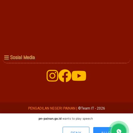
Sosial Media
PENGADILAN NEGERI PAINAN
|
©Team IT - 2026
pn-painan.go.id
wants to play speech
DENY
ALLOW