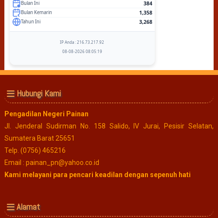
384
Bulan Ini
1,358
Bulan Kemarin
3,268
Tahun Ini
IP Anda : 216.73.217.92
08-08-2026 08:05:19
Hubungi Kami
Pengadilan Negeri Painan
Jl. Jenderal Sudirman No. 158 Salido, IV Jurai, Pesisir Selatan,
Sumatera Barat 25651
Telp. (0756) 465216
Email : painan_pn@yahoo.co.id
Kami melayani para pencari keadilan dengan sepenuh hati
Alamat