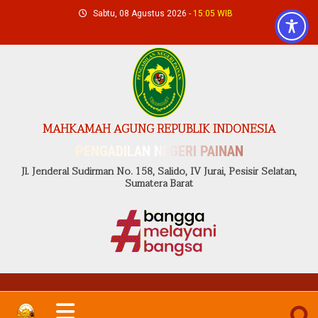
Skip
Sabtu, 08 Agustus 2026
- 15:05 WIB
to
content
MAHKAMAH AGUNG REPUBLIK INDONESIA
PENGADILAN NEGERI PAINAN
Jl. Jenderal Sudirman No. 158, Salido, IV Jurai, Pesisir Selatan,
Sumatera Barat